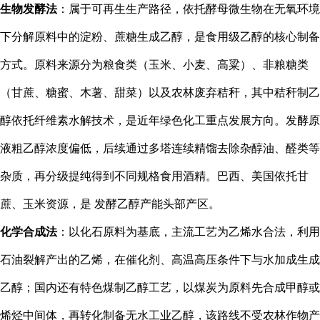
生物发酵法
：属于可再生生产路径，依托酵母微生物在无氧环境
下分解原料中的淀粉、蔗糖生成乙醇，是食用级乙醇的核心制备
方式。原料来源分为粮食类（玉米、小麦、高粱）、非粮糖类
（甘蔗、糖蜜、木薯、甜菜）以及农林废弃秸秆，其中秸秆制乙
醇依托纤维素水解技术，是近年绿色化工重点发展方向。发酵原
液粗乙醇浓度偏低，后续通过多塔连续精馏去除杂醇油、醛类等
杂质，再分级提纯得到不同规格食用酒精。巴西、美国依托甘
蔗、玉米资源，是 发酵乙醇产能头部产区。
化学合成法
：以化石原料为基底，主流工艺为乙烯水合法，利用
石油裂解产出的乙烯，在催化剂、高温高压条件下与水加成生成
乙醇；国内还有特色煤制乙醇工艺，以煤炭为原料先合成甲醇或
烯烃中间体，再转化制备无水工业乙醇，该路线不受农林作物产