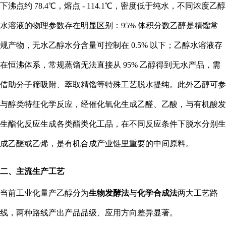
下沸点约 78.4℃，熔点 - 114.1℃，密度低于纯水，不同浓度乙醇
水溶液的物理参数存在明显区别：95% 体积分数乙醇是精馏常
规产物，无水乙醇水分含量可控制在 0.5% 以下；乙醇水溶液存
在恒沸体系，常规蒸馏无法直接从 95% 乙醇得到无水产品，需
借助分子筛吸附、萃取精馏等特殊工艺脱水提纯。此外乙醇可参
与醇类特征化学反应，经催化氧化生成乙醛、乙酸，与有机酸发
生酯化反应生成各类酯类化工品，在不同反应条件下脱水分别生
成乙醚或乙烯，是有机合成产业链里重要的中间原料。
二、主流生产工艺
当前工业化量产乙醇分为
生物发酵法
与
化学合成法
两大工艺路
线，两种路线产出产品品级、应用方向差异显著。