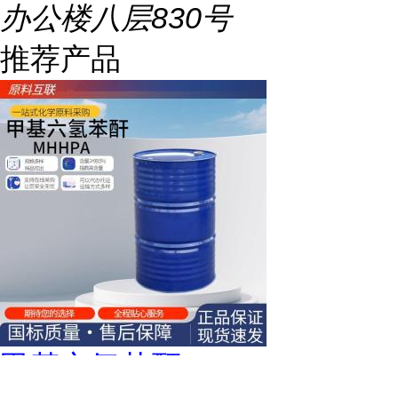
办公楼八层830号
推荐产品
甲基六氢苯酐 MHHPA 25550-