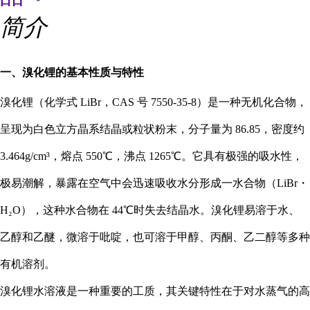
简介
一、溴化锂的基本性质与特性
溴化锂（化学式 LiBr，CAS 号 7550-35-8）是一种无机化合物，
呈现为白色立方晶系结晶或粒状粉末，分子量为 86.85，密度约
3.464g/cm³，熔点 550℃，沸点 1265℃。它具有极强的吸水性，
极易潮解，暴露在空气中会迅速吸收水分形成一水合物（LiBr・
H₂O），这种水合物在 44℃时失去结晶水。溴化锂易溶于水、
乙醇和乙醚，微溶于吡啶，也可溶于甲醇、丙酮、乙二醇等多种
有机溶剂。
溴化锂水溶液是一种重要的工质，其关键特性在于对水蒸气的高