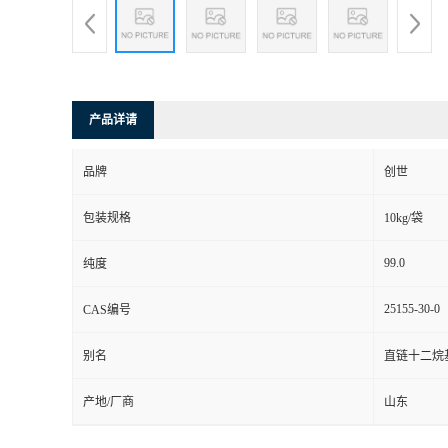
产品详请
品牌
创世
包装规格
10kg/袋
99.0
纯度
25155-30-0
CAS编号
别名
直链十二烷
产地/厂商
山东