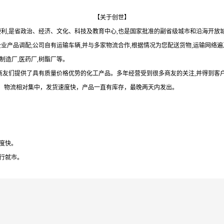
【关于创世】
通便利,是省政治、经济、文化、科技及教育中心,也是国家批准的副省级城市和沿海开
企业产品调配;公司自有运输车辆,并与多家物流合作,根据情况为您配送货物,运输网络
制造厂,医药厂,树酯厂等。
为商友们提供了具有质量价格优势的化工产品。多年经营受到很多商友的关注,并得到客户
，物流相对集中，发货速度快，产品一直有库存，最晚两天内发出。
度快。
随行就市。