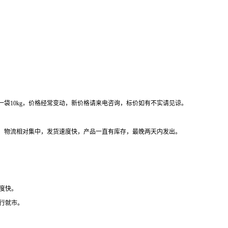
一
袋
10
kg，价格经常变动，新价格请来电咨询，标价如有不实请见谅。
，物流相对集中，发货速度快，产品一直有库存，最晚两天内发出。
度快。
随行就市。