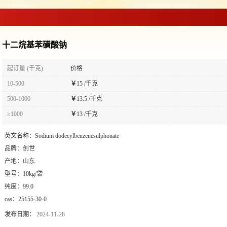
十二烷基苯磺酸钠
起订量 (千克)
价格
10-500
￥
15 /千克
500-1000
￥
13.5 /千克
≥1000
￥
13 /千克
英文名称：
Sodium dodecylbenzenesulphonate
品牌：
创世
产地：
山东
型号：
10kg/袋
纯度：
99.0
cas：
25155-30-0
发布日期：
2024-11-28