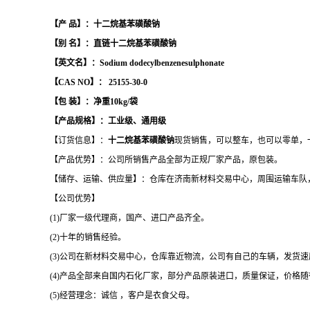
【产
品】：十二烷基苯磺酸钠
【别
名】：
直链十二烷基苯磺酸钠
【英文名】：
Sodium dodecylbenzenesulphonate
【
CAS NO】： 25155-30-0
【包
装】：净重
10
kg/
袋
【产品规格】：工业级、通用级
【订货信息】：
十二烷基苯磺酸钠
现货销售，可以整车，也可以零单，
【产品优势】：公司所销售产品全部为正规厂家产品，原包装。
【储存、运输、供应量】：仓库在济南新材料交易中心，周围运输车队
【公司优势】
(1)厂家一级代理商，国产、进口产品齐全。
(2)十年的销售经验。
(3)公司在新材料交易中心，仓库靠近物流，公司有自己的车辆，发货速
(4)产品全部来自国内石化厂家，部分产品原装进口，质量保证，价格
(5)经营理念：诚信 ，客户是衣食父母。