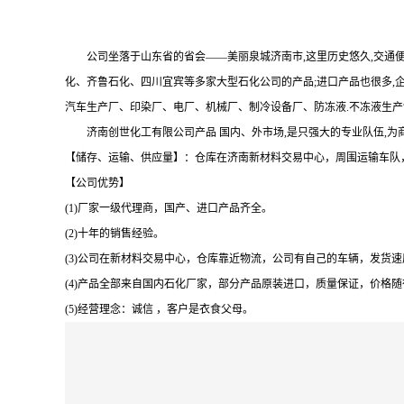
公司坐落于山东省的省会
——美丽泉城济南市,这里历史悠久,交
化、齐鲁石化、四川宜宾等多家大型石化公司的产品;进口产品也很多,
汽车生产厂、印染厂、电厂、机械厂、制冷设备厂、防冻液.不冻液生产
济南创世化工有限公司产品 国内、外市场
,是只强大的专业队伍,
【储存、运输、供应量】：仓库在济南新材料交易中心，周围运输车队
【公司优势】
(1)厂家一级代理商，国产、进口产品齐全。
(2)十年的销售经验。
(3)公司在新材料交易中心，仓库靠近物流，公司有自己的车辆，发货速
(4)产品全部来自国内石化厂家，部分产品原装进口，质量保证，价格
(5)经营理念：诚信 ，客户是衣食父母。