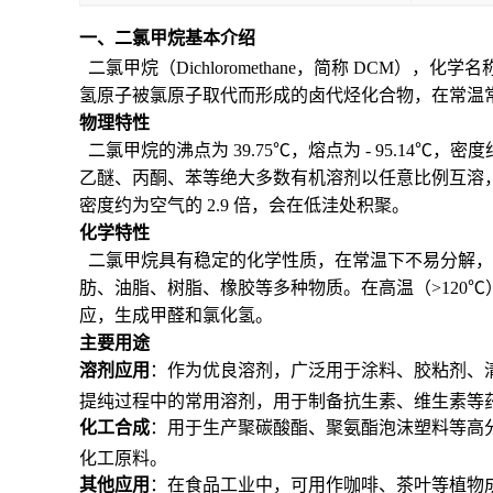
一、二氯甲烷基本介绍
二氯甲烷（Dichloromethane，简称 DCM），化
氢原子被氯原子取代而形成的卤代烃化合物，在常温
物理特性
二氯甲烷的沸点为 39.75℃，熔点为 - 95.14℃，密
乙醚、丙酮、苯等绝大多数有机溶剂以任意比例互溶，这一
密度约为空气的 2.9 倍，会在低洼处积聚。
化学特性
二氯甲烷具有稳定的化学性质，在常温下不易分解，
肪、油脂、树脂、橡胶等多种物质。在高温（>120
应，生成甲醛和氯化氢。
主要用途
溶剂应用
：作为优良溶剂，广泛用于涂料、胶粘剂、
提纯过程中的常用溶剂，用于制备抗生素、维生素等
化工合成
：用于生产聚碳酸酯、聚氨酯泡沫塑料等高
化工原料。
其他应用
：在食品工业中，可用作咖啡、茶叶等植物