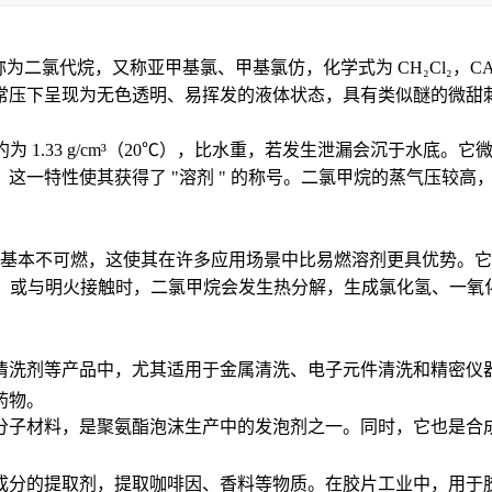
学名称为二氯代烷，又称亚甲基氯、甲基氯仿，化学式为 CH₂Cl₂，CAS 
常压下呈现为无色透明、易挥发的液体状态，具有类似醚的微甜
度约为 1.33 g/cm³（20℃），比水重，若发生泄漏会沉于水底。它微
特性使其获得了 "溶剂 " 的称号。二氯甲烷的蒸气压较高，在 2
基本不可燃，这使其在许多应用场景中比易燃溶剂更具优势。它
℃）或与明火接触时，二氯甲烷会发生热分解，生成氯化氢、一
清洗剂等产品中，尤其适用于金属清洗、电子元件清洗和精密仪
药物。
分子材料，是聚氨酯泡沫生产中的发泡剂之一。同时，它也是合
成分的提取剂，提取咖啡因、香料等物质。在胶片工业中，用于