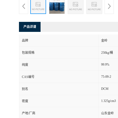
产品详请
品牌
金岭
包装规格
250kg/桶
99.9%
纯度
75-09-2
CAS编号
DCM
别名
1.325g/cm3
密度
产地/厂商
山东金岭