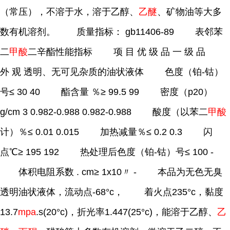
（常压），不溶于水，溶于乙醇、
乙醚
、矿物油等大多
数有机溶剂。 质量指标： gb11406-89 表邻苯
二
甲酸
二辛酯性能指标 项 目 优 级 品 一 级 品
外 观 透明、无可见杂质的油状液体 色度（铂-钴）
号≤ 30 40 酯含量 ％≥ 99.5 99 密度（p20）
g/cm 3 0.982-0.988 0.982-0.988 酸度（以苯二
甲酸
计）％≤ 0.01 0.015 加热减量％≤ 0.2 0.3 闪
点℃≥ 195 192 热处理后色度（铂-钴）号≤ 100 -
体积电阻系数 . cm≥ 1x10〃 - 本品为无色无臭
透明油状液体，流动点-68°c， 着火点235°c，黏度
13.7
mpa
.s(20°c)，折光率1.447(25°c)，能溶于乙醇、
乙