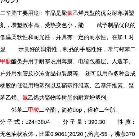
二辛脂主要用途：本品是聚
氯
乙烯典型的优良耐寒增塑
剂，增塑效率高，受热变色小，能 赋予制品优良的
低温柔软性和耐光性，并具有一定的耐水性。在加工时
显 示良好的润滑性，制品的手感性好，常与邻苯二
甲酸
酯类并用于耐寒农用薄膜、电缆包覆层、人造革、
户外用水管及冷冻食品包装膜等。 还可以用作多种合成
橡胶的低温用增塑剂以及硝基纤维素、乙基纤维素、聚
苯乙烯、
氯
乙烯共聚物等树脂的耐寒增塑剂。
邻苯二
甲酸
二辛酯，简称dop，俗称二辛脂。
分 子 式：c24h38o4 分 子 量：390.30 性 质：
无色油状液体，比重0.9861(20/20 ),熔点-55 ，沸点370