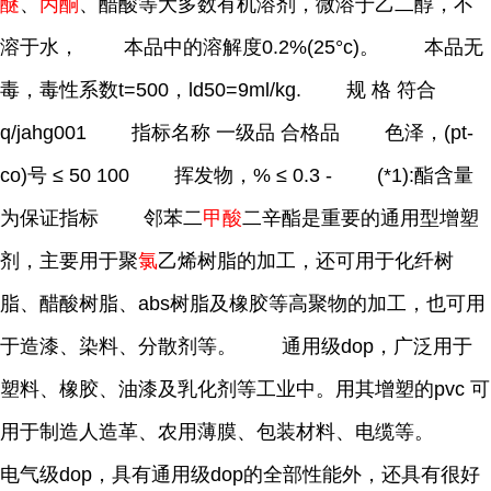
醚
、
丙酮
、醋酸等大多数有机溶剂，微溶于乙二醇，不
溶于水， 本品中的溶解度0.2%(25°c)。 本品无
毒，毒性系数t=500，ld50=9ml/kg. 规 格 符合
q/jahg001 指标名称 一级品 合格品 色泽，(pt-
co)号 ≤ 50 100 挥发物，% ≤ 0.3 - (*1):酯含量
为保证指标 邻苯二
甲酸
二辛酯是重要的通用型增塑
剂，主要用于聚
氯
乙烯树脂的加工，还可用于化纤树
脂、醋酸树脂、abs树脂及橡胶等高聚物的加工，也可用
于造漆、染料、分散剂等。 通用级dop，广泛用于
塑料、橡胶、油漆及乳化剂等工业中。用其增塑的pvc 可
用于制造人造革、农用薄膜、包装材料、电缆等。
电气级dop，具有通用级dop的全部性能外，还具有很好