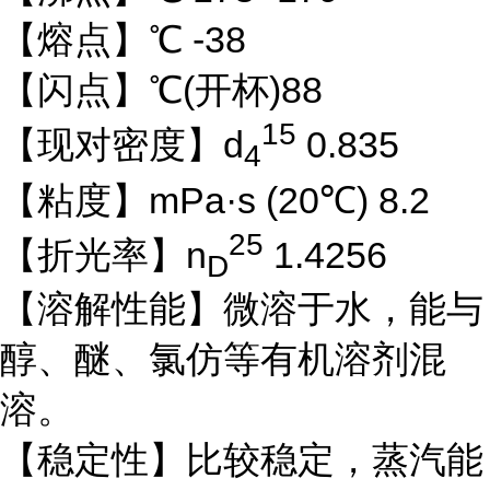
【熔点】℃ -38
【闪点】℃(开杯)88
15
【现对密度】d
0.835
4
【粘度】mPa·s (20℃) 8.2
25
【折光率】n
1.4256
D
【溶解性能】微溶于水，能与
醇、醚、氯仿等有机溶剂混
溶。
【稳定性】比较稳定，蒸汽能