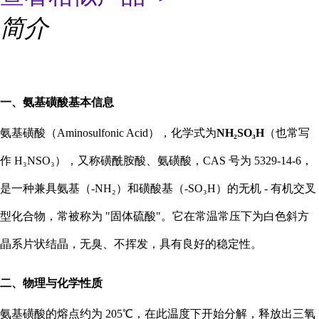
简介
一、氨基磺酸基本信息
氨基磺酸（Aminosulfonic Acid），化学式为
NH₂SO₃H
（也常写
作 H₃NSO₃），又称磺酰胺酸、氨磺酸，CAS 号为 5329-14-6，
是一种兼具氨基（-NH₂）和磺酸基（-SO₃H）的无机 - 有机交叉
型化合物，常被称为 "固体硫酸"。它在常温常压下为白色斜方
晶系片状结晶，无臭、不挥发，具有良好的稳定性。
二、物理与化学性质
氨基磺酸的熔点约为 205℃，在此温度下开始分解，释放出三氧