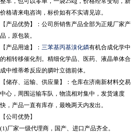
整车，也可以零单，一袋25kg，价格经常变动，新
价格请来电咨询，标价如有不实请见谅。
【
产品优势
】
：公司所销售产品全部为正规厂家产
品，原包装。
【
产品用途
】
：
三苯基丙基溴化鏻
有机合成化学中
的相转移催化剂。精细化学品、医药、液晶单体合
成中维蒂希反应的膦叶立德前体。
【
储存、运输、供应量】
：仓库在济南新材料交易
中心，周围运输车队，物流相对集中，发货速度
快，产品一直有库存，最晚两天内发出。
【
公司优势
】
(1)厂家一级代理商，国产、进口产品齐全。