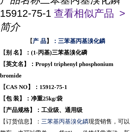
15912-75-1
查看相似产品 >
简介
【
产
品
】
：三苯基丙基溴化鏻
【
别
名
】
：(1-丙基)三苯基溴化磷
【
英文名
】
：Propyl triphenyl phosphonium
bromide
【
CAS NO
】
：
15912-75-1
【
包
装
】
：净重25kg/袋
【
产品规格
】
：工业级、通用级
【
订货信息
】
：
三苯基丙基溴化鏻
现货销售，可以