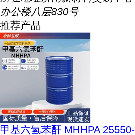
办公楼八层830号
推荐产品
甲基六氢苯酐 MHHPA 25550-