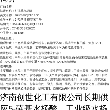
产品名称：
法定名称：5-磺基水杨酸
英文名称：sulfosalicyclic acid
化学名称：2-羟基-5-磺基苯甲酸
结构式：HSO3C6H3(OH)COOH
分子式：C7H6O6S?2H2O
分子量：218.1808
理化性质：
物理性质：白色结晶或结晶性粉末，能溶于乙醚，易溶于水和乙醇。熔点120℃。
化学性质：高温时则分解，若带有微量铁离子时为粉红色结晶体。
质量标准、规格、主要用途和包装要求及贮存：
质量标准：中华人民共和国化工行业标准项目 指标外观 白色粉末或结晶性粉末总酸
度 99% 硫酸盐 5% 干燥失重 <20% 溶解度（20%溶液澄清）
透明规格：
主要用途：本品主要用于医药中间体，是生产强力霉素，甲烯土霉素。确炎舒松A醋
酸脂，肤轻松醋酸酯、氯地孕酮、16-次甲基氯地孕酮等原料。染料工业，用于制造
表面活性剂的中间体。有机合成工业，用于制造表面活性剂；润滑酯上，用于添加
剂。包装要求及贮存：包装应密闭、避光、防潮、防热、防止接触氧化剂，用塑料编
织袋内衬单层聚乙烯袋包装，线绳封口。自用成品用不锈钢料斗存放。
济南创世化工有限公司长期供
应5-磺基水杨酸，工业级水杨