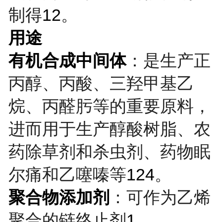
制得
12
。
用途
有机合成中间体
：是生产正
丙醇、丙酸、三羟甲基乙
烷、丙醛肟等的重要原料，
进而用于生产醇酸树脂、农
药除草剂和杀虫剂、药物眠
尔痛和乙噻嗪等
124
。
聚合物添加剂
：可作为乙烯
聚合的链终止剂
1
。