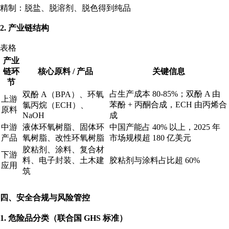
精制：脱盐、脱溶剂、脱色得到纯品
2. 产业链结构
表格
产业
链环
核心原料 / 产品
关键信息
节
占生产成本 80-85%；双酚 A 由
双酚 A（BPA）、环氧
上游
苯酚 + 丙酮合成，ECH 由丙烯合
氯丙烷（ECH）、
原料
NaOH
成
中游
液体环氧树脂、固体环
中国产能占 40% 以上，2025 年
产品
氧树脂、改性环氧树脂
市场规模超 180 亿美元
胶粘剂、涂料、复合材
下游
料、电子封装、土木建
胶粘剂与涂料占比超 60%
应用
筑
四、安全合规与风险管控
1. 危险品分类（联合国 GHS 标准）