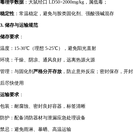
毒理学数据
：大鼠经口 LD50>2000mg/kg，属低毒；
稳定性
：常温稳定，避免与胺类固化剂、强酸强碱混存
3. 储存与运输规范
储存要求
：
温度：15-30℃（理想 5-25℃），避免阳光直射
环境：干燥、阴凉、通风良好，远离热源火源
管理：与固化剂
严格分开存放
，防止意外反应；密封保存，开封
后尽快使用
运输要求
：
包装：耐腐蚀、密封良好容器，标签清晰
防护：配备消防器材与泄漏应急处理设备
禁忌：避免雨淋、暴晒、高温运输