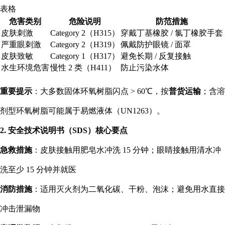
表格
危害类别
危险说明
防范措施
皮肤刺激
Category 2（H315）
穿戴丁基橡胶 / 氯丁橡胶手套
严重眼刺激
Category 2（H319）
佩戴防护眼镜 / 面罩
皮肤致敏
Category 1（H317）
避免长期 / 反复接触
水生环境危害
慢性 2 类（H411）
防止污染水体
重要提示
：大多数固体环氧树脂闪点 > 60℃，按
普货运输
；含溶
剂型环氧树脂可能属于易燃液体（UN1263）。
2. 安全技术说明书（SDS）核心要点
急救措施
：皮肤接触用肥皂水冲洗 15 分钟；眼睛接触用清水冲
洗至少 15 分钟并就医
消防措施
：适用灭火剂为二氧化碳、干粉、泡沫；避免用水直接
冲击泄漏物