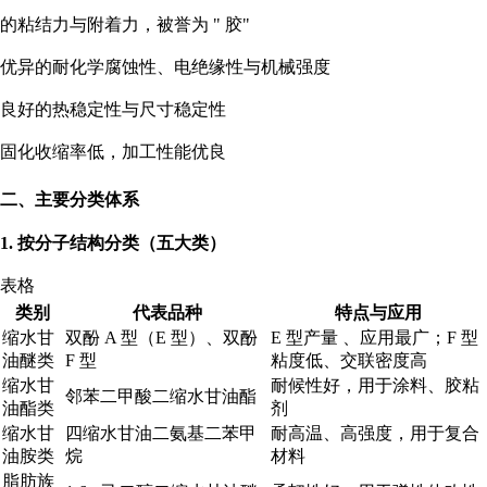
的粘结力与附着力，被誉为 " 胶"
优异的耐化学腐蚀性、电绝缘性与机械强度
良好的热稳定性与尺寸稳定性
固化收缩率低，加工性能优良
二、主要分类体系
1. 按分子结构分类（五大类）
表格
类别
代表品种
特点与应用
缩水甘
双酚 A 型（E 型）、双酚
E 型产量 、应用最广；F 型
油醚类
F 型
粘度低、交联密度高
缩水甘
耐候性好，用于涂料、胶粘
邻苯二甲酸二缩水甘油酯
油酯类
剂
缩水甘
四缩水甘油二氨基二苯甲
耐高温、高强度，用于复合
油胺类
烷
材料
脂肪族