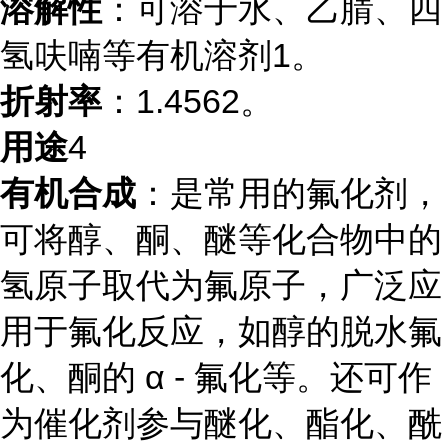
溶解性
：可溶于水、乙腈、四
氢呋喃等有机溶剂
1
。
折射率
：1.456
2
。
用途
4
有机合成
：是常用的氟化剂，
可将醇、酮、醚等化合物中的
氢原子取代为氟原子，广泛应
用于氟化反应，如醇的脱水氟
化、酮的 α - 氟化等。还可作
为催化剂参与醚化、酯化、酰